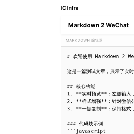
IC Infra
Markdown 2 WeChat
MARKDOWN 编辑器