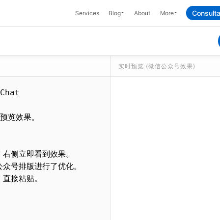
Toggle Dropdown
Toggle Dropdow
Consulta
Services
Blog
About
More
实时预览 (微信公众号效果)