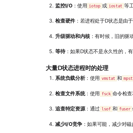
监控I/O
：使用
或
等工
iotop
iostat
检查硬件
：若进程处于D状态是由
升级驱动和内核
：有时候，旧的驱动
等待
：如果D状态不是永久性的，有
大量D状态进程时的处理
系统负载分析
：使用
和
vmstat
mpst
检查文件系统
：使用
命令检查
fsck
追查特定资源
：通过
和
lsof
fuser
减少I/O竞争
：如果可能，减少对磁