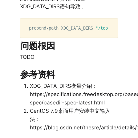
XDG_DATA_DIRS语句导致，
prepend-path XDG_DATA_DIRS 
"/tools/opensrc/s
问题根因
TODO
参考资料
XDG_DATA_DIRS变量介绍：
https://specifications.freedesktop.org/based
spec/basedir-spec-latest.html
CentOS 7.9桌面用户安装中文输入
法：
https://blog.csdn.net/thesre/article/detail