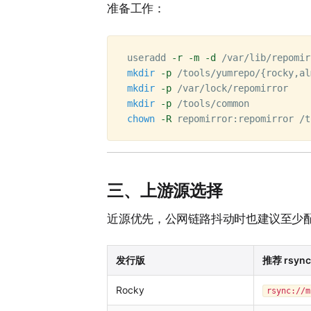
准备工作：
useradd 
-r
-m
-d
 /var/lib/repomir
mkdir
-p
 /tools/yumrepo/
{
rocky,al
mkdir
-p
mkdir
-p
chown
-R
三、上游源选择
近源优先，公网链路抖动时也建议至少配置
发行版
推荐 rsy
Rocky
rsync://m