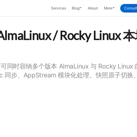
Toggle Dropdown
Toggle Dropd
Services
Blog
About
More
Consult
Linux / Rocky Linu
可同时容纳多个版本 AlmaLinux 与 Rocky Li
ync 同步、AppStream 模块化处理、快照原子切换、