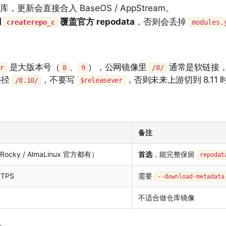
库，更新会直接合入 BaseOS / AppStream。
用
覆盖官方 repodata
，否则会丢掉
createrepo_c
modules.
是大版本号（
、
），公网镜像里
通常是软链接，
er
8
9
/8/
路径
，不要写
，否则未来上游切到 8.11
/8.10/
$releasever
备注
ocky / AlmaLinux 官方都有）
首选
，能完整保留
repodat
TTPS
需要
--download-metadata
不适合做仓库镜像
充。