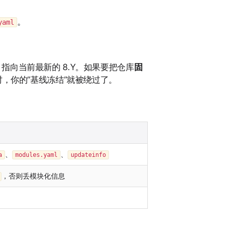
。
yaml
指向当前最新的 8.Y。如果要把仓库
固
 时，你的”基线冻结”就被绕过了。
、
、
a
modules.yaml
updateinfo
，否则丢模块化信息