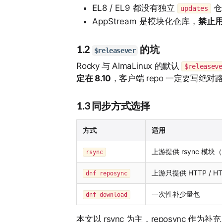
EL8 / EL9 都没有独立
仓
updates
AppStream 是模块化仓库，
禁止
1.2
的坑
$releasever
Rocky 与 AlmaLinux 的默认
$releasev
定在 8.10
，客户端 repo 一定要写绝对
1.3 同步方式选择
方式
适用
上游提供 rsync 模块（R
rsync
上游只提供 HTTP / H
dnf reposync
一次性补少量包
dnf download
本文以 rsync 为主，reposync 作为补