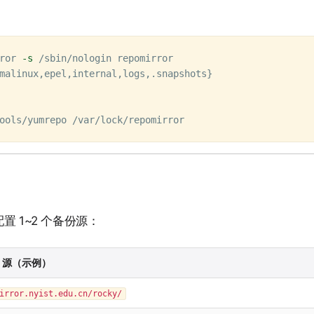
ror 
-s
malinux,epel,internal,logs,.snapshots
}
 1~2 个备份源：
nc 源（示例）
irror.nyist.edu.cn/rocky/