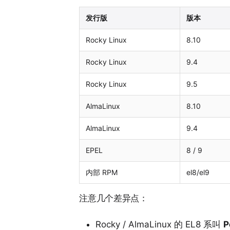
发行版
版本
Rocky Linux
8.10
Rocky Linux
9.4
Rocky Linux
9.5
AlmaLinux
8.10
AlmaLinux
9.4
EPEL
8 / 9
内部 RPM
el8/el9
注意几个差异点：
Rocky / AlmaLinux 的 EL8 系叫
P