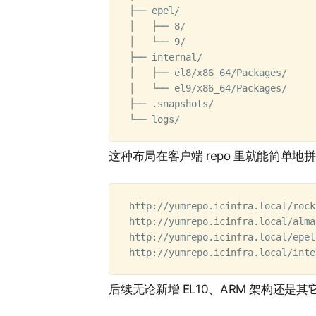
├── epel/

│   ├── 8/

│   └── 9/

├── internal/

│   ├── el8/x86_64/Packages/

│   └── el9/x86_64/Packages/

├── .snapshots/             
这种布局在客户端 repo 里就能简单地拼
http://yumrepo.icinfra.local/rock
http://yumrepo.icinfra.local/alma
http://yumrepo.icinfra.local/epel
后续无论新增 EL10、ARM 架构还