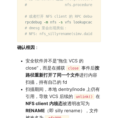
#                  nfs.procedure_v3 == 12 (R
# 或者打开 NFS client 的 RPC debug
rpcdebug 
-m
 nfs 
-s
# dmesg 里会出现类似：
# NFS: nfs_sillyrename(simv.daidir/.../DB ->
确认根因
：
安全软件并不是”拖住 VCS 的
close”，而是在捕获
事件后
按
close
路径重新打开了同一个文件
进行内容
扫描，持有自己的 fd
扫描期间，本地 dentry/inode 上仍有
引用，导致 VCS 后续的
在
unlink()
NFS client 内核态
被透明改写为
RENAME
（即 silly rename），文件
被改名为