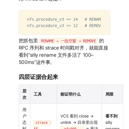
nfs.procedure_v3 == 14   # RENAME — silly
把抓包里
的
RENAME → 一段空窗 → REMOVE
RPC 序列和 strace 时间戳对齐，就能直接
看到”silly rename 文件多活了 100–
500ms”这件事。
四层证据合起来
层
工具
能证明什么
局限
次
用
户
VCS 看到 close →
看不到
态
unlink → 目录里出现
silly
strace -
时
→ 再访
rename