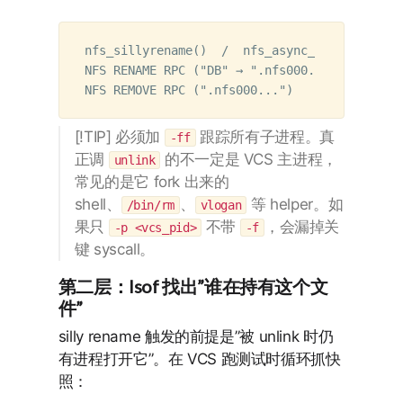
nfs_sillyrename()  /  nfs_async_rename()

NFS RENAME RPC ("DB" → ".nfs000...")

[!TIP] 必须加
跟踪所有子进程。真
-ff
正调
的不一定是 VCS 主进程，
unlink
常见的是它 fork 出来的
shell、
、
等 helper。如
/bin/rm
vlogan
果只
不带
，会漏掉关
-p <vcs_pid>
-f
键 syscall。
第二层：lsof 找出”谁在持有这个文
件”
silly rename 触发的前提是”被 unlink 时仍
有进程打开它”。在 VCS 跑测试时循环抓快
照：