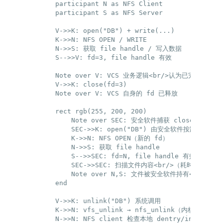
    participant N as NFS Client

    participant S as NFS Server

    V->>K: open("DB") + write(...)

    K->>N: NFS OPEN / WRITE

    N->>S: 获取 file handle / 写入数据

    S-->>V: fd=3, file handle 有效

    Note over V: VCS 业务逻辑<br/>认为已完成该文件
    V->>K: close(fd=3)

    Note over V: VCS 自身的 fd 已释放

    rect rgb(255, 200, 200)

        Note over SEC: 安全软件捕获 close 事件

        SEC->>K: open("DB") 由安全软件按路径重新打
        K->>N: NFS OPEN（新的 fd）

        N->>S: 获取 file handle

        S-->>SEC: fd=N, file handle 有效

        SEC->>SEC: 扫描文件内容<br/>（耗时 100-500
        Note over N,S: 文件被安全软件持有<br/>新 f
    end

    V->>K: unlink("DB") 系统调用

    K->>N: vfs_unlink → nfs_unlink（内核态）

    N->>N: NFS client 检查本地 dentry/inode