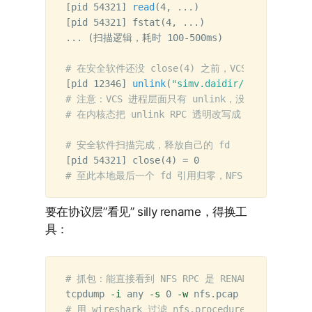
[
pid 54321] 
read
(
4, ...
)
# 扫描文件内
[
pid 54321] fstat
(
4, ...
)
# 检查文件属
... 
(
扫描逻辑，耗时 100-500ms
)
# 在安全软件还没 close(4) 之前，VCS 后续阶段发起 
[
pid 12346] 
unlink
(
"simv.daidir/sysclib/AN.D
# 注意：VCS 进程层面只有 unlink，没有 rename — sil
# 在内核态把 unlink RPC 透明改写成 RENAME，
# 安全软件扫描完成，释放自己的 fd
[
pid 54321] close
(
4
)
=
# 至此本地最后一个 fd 引用归零，NFS client 才发出 RE
要在协议层”看见” silly rename，得换工
具：
# 抓包：能直接看到 NFS RPC 是 RENAME 而不是 REM
tcpdump 
-i
 any 
-s
 0 
-w
# 用 wireshark 过滤 nfs.procedure_v3 == 14 (R