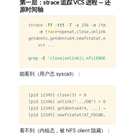
第一层：strace 追踪 VCS 进程 — 还
原时间轴
strace 
-ff
-ttt
-T
-s
 256 
-o
 /tmp/vcs.strace
-e
trace
=
openat,close,unlink,unlinkat,re
getdents,getdents64,newfstatat,execve,clone 
    vcs ...

grep
-E
'close|unlink|\.nfs|ENOENT'
 /tmp/vcs
能看到（用户态 syscall）：
[pid 12345] close(3) = 0

[pid 12346] unlink(".../DB") = 0           
[pid 12345] getdents64(4, ...) → 目录里短暂出现 
看不到（内核态，被 NFS client 隐藏）：