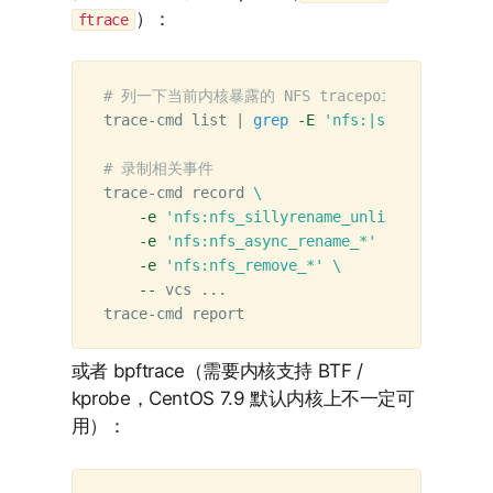
）：
ftrace
# 列一下当前内核暴露的 NFS tracepoint
trace-cmd list | 
grep
-E
'nfs:|sunrpc:'
# 录制相关事件
trace-cmd record 
\
-e
'nfs:nfs_sillyrename_unlink'
\
-e
'nfs:nfs_async_rename_*'
\
-e
'nfs:nfs_remove_*'
\
--
 vcs ...

或者 bpftrace（需要内核支持 BTF /
kprobe，CentOS 7.9 默认内核上不一定可
用）：