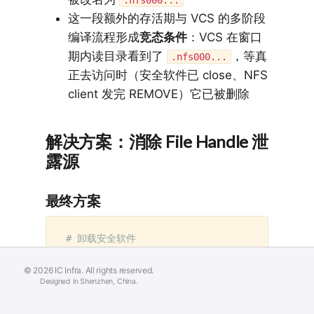
.nfs000...
这一段额外的存活期与 VCS 的多阶段
编译流程形成
竞态条件
：VCS 在窗口
期内读目录看到了
，等真
.nfs000...
正去访问时（安全软件已 close、NFS
client 发完 REMOVE）它已被删除
解决方案：消除 File Handle 泄
露源
最终方案
Need IC Infra Help?
Delivering EDA toolchain deployment, LSF scheduling,
# 卸载安全软件
and standardized design environments.
systemctl stop security-software

systemctl disable security-software

© 2026 IC Infra. All rights reserved.
wanlinxiong
Book Consultation
Designed in Shenzhen, China.
yum remove security-software
