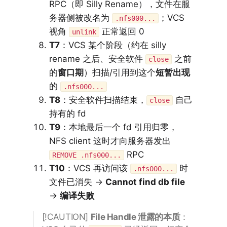
RPC（即 Silly Rename），文件在服
务器侧被改名为
；VCS
.nfs000...
视角
正常返回 0
unlink
T7
：VCS 某个阶段（约在 silly
rename 之后、安全软件
之前
close
的
窗口期
）扫描/引用到这个
短暂出现
的
.nfs000...
T8
：安全软件扫描结束，
自己
close
持有的 fd
T9
：本地最后一个 fd 引用归零，
NFS client 这时才向服务器发出
RPC
REMOVE .nfs000...
T10
：VCS 再访问该
时
.nfs000...
文件已消失 →
Cannot find db file
→
编译失败
[!CAUTION]
File Handle 泄露的本质
：