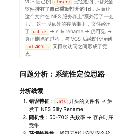
VCS 自己的
已经返回，但安全
close()
软件
持有了自己重新打开的 fd
，从而让
这个文件在 NFS 服务器上”额外活了一会
儿”。这一段额外的存活期里，文件经历
了
→ silly rename → 仍可见 →
unlink
真正删除的过程，与 VCS 后续阶段读到
又再次访问之间形成了竞
.nfs000...
态。
问题分析：系统性定位思路
分析线索
错误特征
：
开头的文件名 → 触
.nfs
发了 NFS Silly Rename
随机性
：50-70% 失败率 → 存在时序
竞争
环境特殊性
：腾讯云默认安装安全软