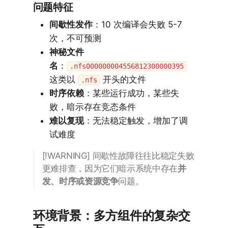
问题特征
间歇性发作
：10 次编译会失败 5-7
次，不可预测
神秘文件
名
：
.nfs000000004556812300000395
这类以
开头的文件
.nfs
时序依赖
：某些运行成功，某些失
败，暗示存在竞态条件
难以复现
：无法稳定触发，增加了调
试难度
[!WARNING] 间歇性故障往往比稳定失败
更难排查，因为它们暗示系统中存在
并
发、时序或资源竞争
问题。
环境背景：多方组件的复杂交