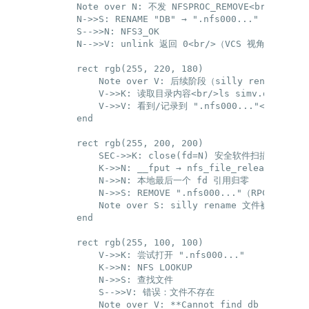
    Note over N: 不发 NFSPROC_REMOVE<br/>改为发 N
    N->>S: RENAME "DB" → ".nfs000..."（RPC）

    S-->>N: NFS3_OK

    N-->>V: unlink 返回 0<br/>（VCS 视角：删除已成
    rect rgb(255, 220, 180)

        Note over V: 后续阶段（silly rename 
        V->>K: 读取目录内容<br/>ls simv.daidir/sy
        V->>V: 看到/记录到 ".nfs000..."<br/>（短
    end

    rect rgb(255, 200, 200)

        SEC->>K: close(fd=N) 安全软件扫描结束

        K->>N: __fput → nfs_file_release

        N->>N: 本地最后一个 fd 引用归零

        N->>S: REMOVE ".nfs000..."（RPC，由 NF
        Note over S: silly rename 文件被真正删除

    end

    rect rgb(255, 100, 100)

        V->>K: 尝试打开 ".nfs000..."

        K->>N: NFS LOOKUP

        N->>S: 查找文件

        S-->>V: 错误：文件不存在

        Note over V: **Cannot find db file**<