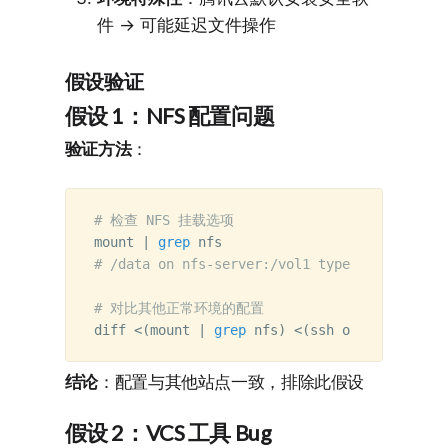
件 → 可能延迟文件操作
假设验证
假设 1：NFS 配置问题
验证方法
：
# 检查 NFS 挂载选项
mount | 
grep 
# /data on nfs-server:/vol1 type nfs (rw,ver
# 对比其他正常环境的配置
diff <
(
mount | 
grep 
nfs
)
 <
(
ssh other-site 
"m
结论
：配置与其他站点一致，排除此假设
假设 2：VCS 工具 Bug