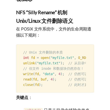
NFS “Silly Rename” 机制
Unix/Linux 文件删除语义
在 POSIX 文件系统中，文件的生命周期遵
循以下规则：
// Unix 文件删除的本质
int
fd
=
open
(
"myfile.txt"
,
O_RDWR
);
unlink
(
"myfile.txt"
);
// 从目录中移除名字
// 但文件 inode 和数据块仍然存在！
write
(
fd
,
"data"
,
4
);
// 仍然可以写入
read
(
fd
,
buf
,
4
);
// 仍然可以读取
close
(
fd
);
// 此时才真正释放 inod
关键点
：