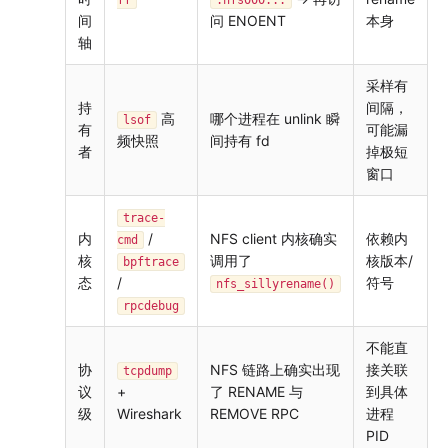
ff
.nfs000...
间
问 ENOENT
本身
轴
采样有
持
间隔，
高
哪个进程在 unlink 瞬
lsof
有
可能漏
频快照
间持有 fd
者
掉极短
窗口
trace-
内
/
NFS client 内核确实
依赖内
cmd
核
调用了
核版本/
bpftrace
态
/
符号
nfs_sillyrename()
rpcdebug
不能直
协
NFS 链路上确实出现
接关联
tcpdump
议
+
了 RENAME 与
到具体
级
Wireshark
REMOVE RPC
进程
PID