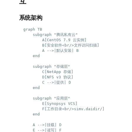
互
系统架构
graph TB

    subgraph "腾讯私有云"

        A[CentOS 7.9 云实例]

        B[安全软件<br/>文件访问扫描]

        A -->|默认安装| B

    end

    subgraph "存储层"

        C[NetApp 存储]

        D[NFS v3 协议]

        C -->|提供| D

    end

    subgraph "应用层"

        E[Synopsys VCS]

        F[工作目录<br/>simv.daidir/]

    end

    A -->|挂载| D

    E -->|读写| F
