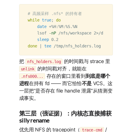
# 高频采样 .nfs* 的持有者
while 
true
;
do

date
 +%H:%M:%S.%N

    lsof 
-nP
 /nfs/workspace 2>/dev/null | 
gr
sleep 
done
 | 
tee
把
的时间戳与 strace 里
nfs_holders.log
的时间戳对齐，就能在
unlink
存在的窗口里看到
到底是哪个
.nfs000...
进程
在持有 fd —— 而它恰恰
不是
VCS。这
一层把”是否存在 file handle 泄露”从猜测变
成事实。
第三层（强证据）：内核态直接捕获
silly rename
优先用 NFS 的 tracepoint（
/
trace-cmd