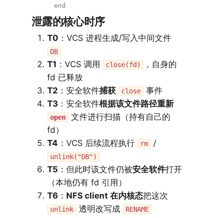
泄露的核心时序
T0
：VCS 进程生成/写入中间文件
DB
T1
：VCS 调用
，自身的
close(fd)
fd 已释放
T2
：安全软件
捕获
事件
close
T3
：安全软件
根据该文件路径重新
文件进行扫描（持有自己的
open
fd）
T4
：VCS 后续流程执行
/
rm
unlink("DB")
T5
：但此时该文件仍被
安全软件
打开
（本地仍有 fd 引用）
T6
：
NFS client 在内核态
把这次
透明改写成
unlink
RENAME