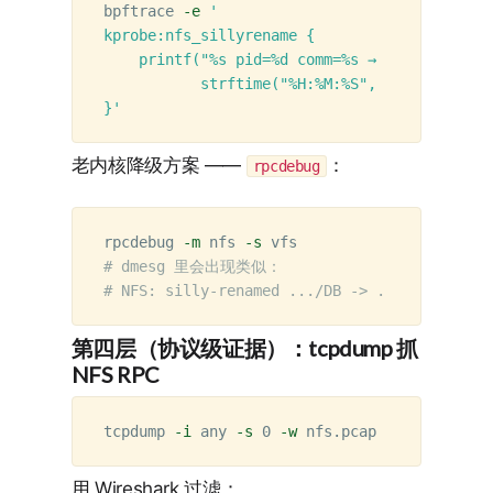
bpftrace 
-e
'

kprobe:nfs_sillyrename {

    printf("%s pid=%d comm=%s → nfs_sillyrena
           strftime("%H:%M:%S", nsecs), pid, 
}'
老内核降级方案 ——
：
rpcdebug
rpcdebug 
-m
 nfs 
-s
# dmesg 里会出现类似：
# NFS: silly-renamed .../DB -> .nfs000000004
第四层（协议级证据）：tcpdump 抓
NFS RPC
tcpdump 
-i
 any 
-s
 0 
-w
用 Wireshark 过滤：