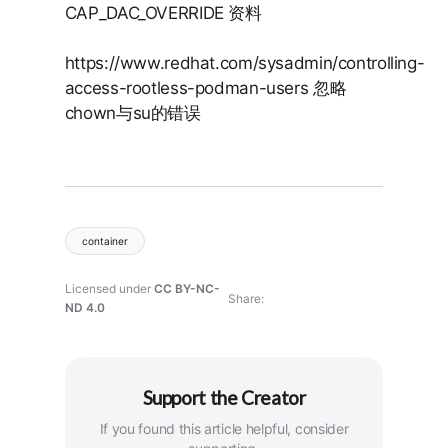
CAP_DAC_OVERRIDE 资料
https://www.redhat.com/sysadmin/controlling-
access-rootless-podman-users 忽略
chown与su的错误
container
Licensed under
CC BY-NC-
Share
ND 4.0
Support the Creator
If you found this article helpful, consider