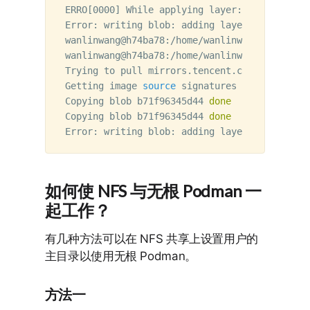
ERRO[0000] While applying layer: ApplyLayer 
Error: writing blob: adding layer with blob 
wanlinwang@h74ba78:/home/wanlinwang/ 
mkdir
-
wanlinwang@h74ba78:/home/wanlinwang/ podman 
Trying to pull mirrors.tencent.com/sysbox/bus
Getting image 
source 
signatures

Copying blob b71f96345d44 
Copying blob b71f96345d44 
Error: writing blob: adding layer with blob 
如何使 NFS 与无根 Podman 一
起工作？
有几种方法可以在 NFS 共享上设置用户的
主目录以使用无根 Podman。
方法一