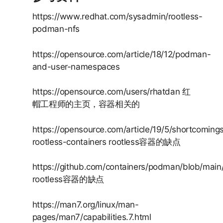
https://www.redhat.com/sysadmin/rootless-
podman-nfs
https://opensource.com/article/18/12/podman-
and-user-namespaces
https://opensource.com/users/rhatdan 红
帽工程师的主页，容器相关的
https://opensource.com/article/19/5/shortcoming
rootless-containers rootless容器的缺点
https://github.com/containers/podman/blob/main
rootless容器的缺点
https://man7.org/linux/man-
pages/man7/capabilities.7.html