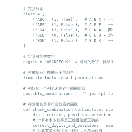
# 定义线索

clues = [

    ("ABC", (1, True)),   # A B C - 一个数字正
    ("AEF", (1, False)),  # A E F - 一个数字
    ("CKA", (2, False)),  # C K A - 两个数字
    ("DEB", (0, False)),  # D E B - 所有数字都不
    ("BDK", (1, False))   # B D K - 一个数字
]

# 定义可能的数字

digits = "ABCDEFGHK"  # 可能的数字，排除了未提到的

# 生成所有可能的三字母组合

from itertools import permutations

# 初始化一个列表来保存可能的组合

possible_combinations = [''.join(p) for p in p
# 检查组合是否符合线索的函数

def check_combination(combination, clue):

    digit_correct, position_correct = clue[1]

    # 计算有多少数字是正确且位置正确的

    correct_digits_and_positions = sum(1 for i
    # 计算有多少数字是正确的，不考虑位置
