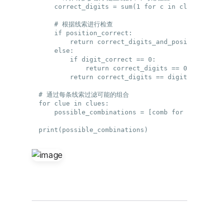
    correct_digits = sum(1 for c in clue[0] if
    # 根据线索进行检查

    if position_correct:

        return correct_digits_and_positions ==
    else:

        if digit_correct == 0:

            return correct_digits == 0

        return correct_digits == digit_correct
# 通过每条线索过滤可能的组合

for clue in clues:

    possible_combinations = [comb for comb in 