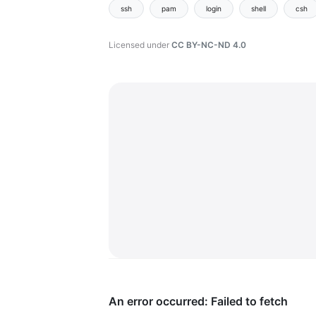
ssh
pam
login
shell
csh
Licensed under
CC BY-NC-ND 4.0