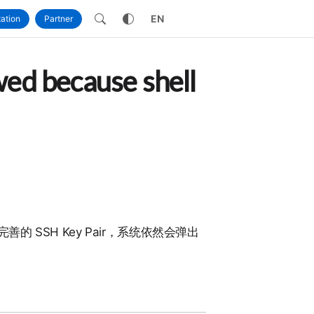
own
EN
ation
Partner
because shell
 SSH Key Pair，系统依然会弹出