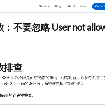
Toggle Dropdown
Toggle Dropd
Services
Blog
About
More
Consult
忽略 User not allowed 
败排查
，SSH 登录故障是司空见惯的事情。但有时候，即便你配置了完善的
百分之百正确的密码后，系统依然报“访问拒绝”。
Shell 的存在性检查
。