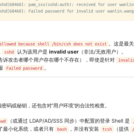
shd[68460]: pam_sss(sshd:auth): received for user wanlin
。这是最
allowed because shell /bin/csh does not exist
，
认为该用户是
invalid user
（非法/无效用户）。
sshd
告诉攻击者哪个用户存在哪个不存在），即使是针对
invali
报
。
Failed password
校验密码或秘钥，还包含对“用户环境”的合法性检查。
（或通过 LDAP/AD/SSS 同步）中配置的登录 Shell 是
swd
了最小化系统，或者只有
，并没有安装
（提供
bash
tcsh