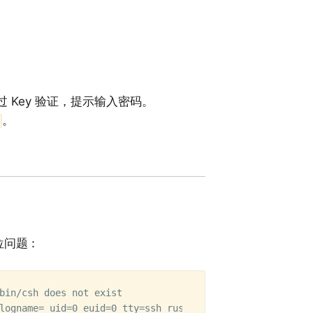
 Key 验证，提示输入密码。
。
位问题：
bin/csh does not exist

logname= uid=0 euid=0 tty=ssh ruser= rhost=172.31.0.122 