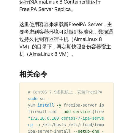
运行的AlmaLinux 8 Container里运行
FreeIPA Server Replica。
这里使用容器来承载新FreeIPA Server，主
要考虑到容器环境可以做到标准化，数据通
过持久化到容器宿主机（AlmaLinux 8
VM）的目录下，再定期快照备份容器宿主
机（AlmaLinux 8 VM）。
相关命令
# CentOS 7.9虚拟机上，安装FreeIPA Master。
sudo 
su -

yum 
install
-y
 freeipa-server ipa-server-dns
firewall-cmd 
--add-service
={
freeipa-ldap,fre
"172.16.0.100 centos-7-ipa-server.icinfra.cn
cp
-a
 /etc/hosts /etc/cloud/templates/hosts.r
ipa-server-install 
--setup-dns
--domain
=
icin