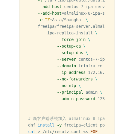
--add-host
=
centos-7-ipa-server.icinfra.c
--add-host
=
almalinux-8-ipa-server.icinfr
-e
TZ
=
Asia/Shanghai 
\
    freeipa/freeipa-server:almalinux-8 
\
        ipa-replica-install 
\
--force-join
\
--setup-ca
\
--setup-dns
\
--server
 centos-7-ipa-server.ici
--domain
 icinfra.cn 
\
--ip-address
 172.16.0.101 
\
--no-forwarders
\
--no-ntp
\
--principal
 admin 
\
--admin-password
 12345678

# 新客户端系统加入 almalinux-8-ipa-server.icin
dnf 
install
-y
cat
>
 /etc/resolv.conf 
<<
EOF