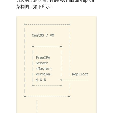
升级的过渡期间，FreeIPA master-replica
架构图，如下所示：
+---------------------+            +--------
|                     |            |        
|   CentOS 7 VM       |            |    Alma
|                     |            |        
|   +-------------+   |            |   +----
|   |             |   |            |   |    
|   | FreeIPA     |   |            |   | Alm
|   | Server      |   |            |   | Con
|   | 
(
Master
)
    |   |            |   |    
|   | version:    |   | Replication|   | +--
|   | 4.6.8       <
----------------------
>
  
|   +-------------+   |            |   | | F
|                     |            |   | | S
+---------------------+            |   | | 
(
      |                            |   | | v
      |                            |   | | 4