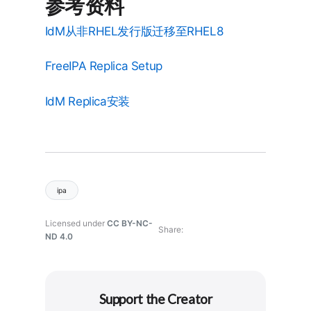
参考资料
IdM从非RHEL发行版迁移至RHEL8
FreeIPA Replica Setup
IdM Replica安装
ipa
Licensed under
CC BY-NC-
Share
ND 4.0
Support the Creator