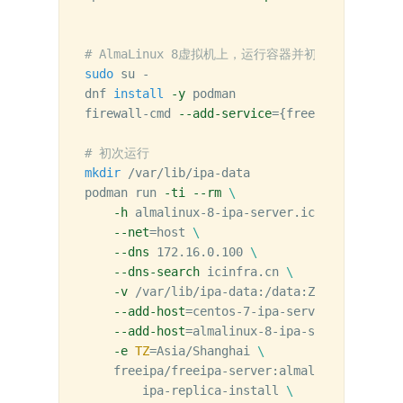
# AlmaLinux 8虚拟机上，运行容器并初始化安装FreeIP
sudo 
su -

dnf 
install
-y
 podman

firewall-cmd 
--add-service
={
freeipa-ldap,fre
# 初次运行
mkdir
 /var/lib/ipa-data

podman run 
-ti
--rm
\
-h
 almalinux-8-ipa-server.icinfra.cn 
\
--net
=
host 
\
--dns
 172.16.0.100 
\
--dns-search
 icinfra.cn 
\
-v
 /var/lib/ipa-data:/data:Z 
\
--add-host
=
centos-7-ipa-server.icinfra.c
--add-host
=
almalinux-8-ipa-server.icinfr
-e
TZ
=
Asia/Shanghai 
\
    freeipa/freeipa-server:almalinux-8 

        ipa-replica-install 
\