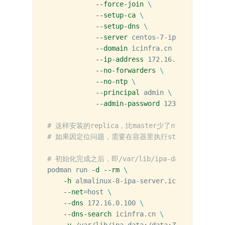
--force-join
\
--setup-ca
\
--setup-dns
\
--server
 centos-7-ipa-server.ici
--domain
 icinfra.cn 
\
--ip-address
 172.16.0.101 
\
--no-forwarders
\
--no-ntp
\
--principal
 admin 
\
--admin-password
 12345678

# 这样安装的replica，比master少了ntpd 
# 如果因定位问题，需要在容器里执行strace，则在宿主机以
# 初始化完成之后，即/var/lib/ipa-data目录已
podman run 
-d
--rm
\
-h
 almalinux-8-ipa-server.icinfra.cn 
\
--net
=
host 
\
--dns
 172.16.0.100 
\
--dns-search
 icinfra.cn 
\
-v
 /var/lib/ipa-data:/data:Z 
\