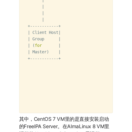
      |                            |   | +--
      |                            |   |    
      |                            |   +----
      |                            |        
+------------+                     +--------
| Client Host|                               
| Group      |                               
| 
(
for
       |                               
| Master
)
    |                               
+------------+                               
                                        +----
                                        | Cli
                                        | Gro
                                        | 
(
f
                                        | Re
                                        +----
其中，CentOS 7 VM里的是直接安装启动
的FreeIPA Server。在AlmaLinux 8 VM里