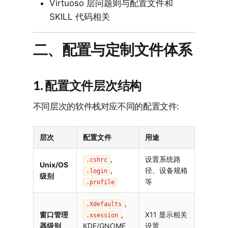
Virtuoso 层问题则与配置文件和
SKILL 代码相关
二、配置与定制文件体系
1. 配置文件层次结构
不同层次的软件栈对应不同的配置文件:
层次
配置文件
用途
,
设置系统路
.cshrc
Unix/OS
,
径、设备规格
.login
级别
等
.profile
,
.Xdefaults
窗口管理
,
X11 显示相关
.xsession
器级别
KDE/GNOME
设置