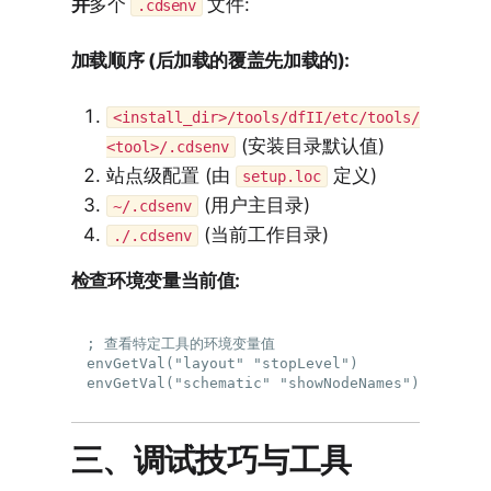
并
多个
文件:
.cdsenv
加载顺序 (后加载的覆盖先加载的):
<install_dir>/tools/dfII/etc/tools/
(安装目录默认值)
<tool>/.cdsenv
站点级配置 (由
定义)
setup.loc
(用户主目录)
~/.cdsenv
(当前工作目录)
./.cdsenv
检查环境变量当前值:
; 查看特定工具的环境变量值

envGetVal("layout" "stopLevel")

三、调试技巧与工具