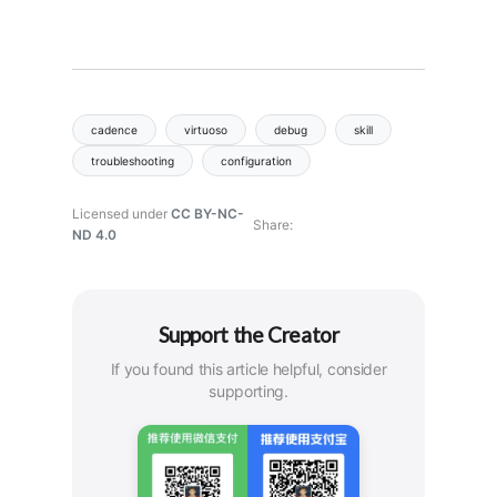
cadence
virtuoso
debug
skill
troubleshooting
configuration
Licensed under
CC BY-NC-
Share
ND 4.0
Support the Creator
If you found this article helpful, consider
supporting.