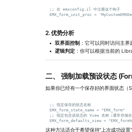
;; 在 emxconfig.il 中注册这个钩子

2. 优势分析
双界面控制
：它可以同时访问主界面
逻辑判定
：你可以根据当前的 Libra
二、 强制加载预设状态 (Form 
如果你已经有一个保存好的界面状态（Sav
;; 指定保存的状态名称

EMX_form_state_name = "EMX_form"

;; 指定包含该状态的 View 名称（通常存储在相
这种方法适合于希望保持“上次成功设置