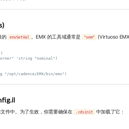
s)
准的
。EMX 的工具域通常是
(Virtuoso EM
envSetVal
"vem"
)

orner" 'string "nominal")

g.il
文件中。为了生效，你需要确保在
中加载了它：
.cdsinit