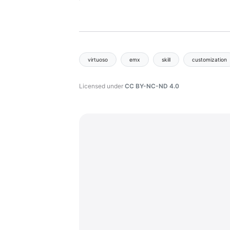
virtuoso
emx
skill
customization
Licensed under
CC BY-NC-ND 4.0