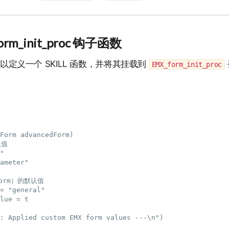
_init_proc 钩子函数
以定义一个 SKILL 函数，并将其挂载到
EMX_form_init_proc
Form advancedForm)

值

"

ameter"

orm）的默认值

= "general"

lue = t

: Applied custom EMX form values ---\n")
