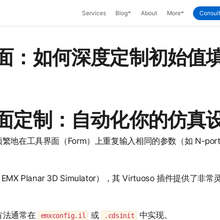
Toggle Dropdown
Toggle Dropd
Services
Blog
About
More
Consult
EMX 界面：如何深度定制初始
MX 界面定制：自动化你的仿真
中，频繁地在工具界面（Form）上重复输入相同的参数（如 N-port 设
。
ce EMX Planar 3D Simulator），其 Virtuoso 插件
方法通常在
或
中实现。
emxconfig.il
.cdsinit