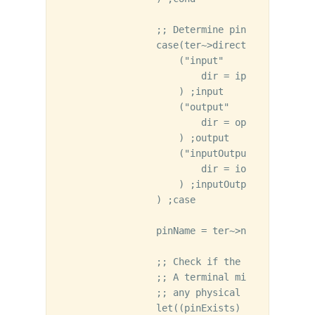
                ;; Determine pin symbol (ipi
                case(ter~>direction

                    ("input"

                        dir = ip

                    ) ;input

                    ("output"

                        dir = op

                    ) ;output

                    ("inputOutput"

                        dir = iop

                    ) ;inputOutput

                ) ;case

                pinName = ter~>name

                ;; Check if the pin already 
                ;; A terminal might exist fr
                ;; any physical pin connecte
                let((pinExists)
