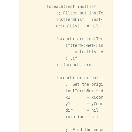
        foreach(inst instList

            ;; Filter out instTerms with exte
            instTermList = inst~>instTerms

            actualList   = nil

            foreach(term instTermList

                if(term~>net~>instTermCount =
                    actualList = reverse(app
                ) ;if

            ) ;foreach term

            foreach(ter actualList

                ;; Get the origin for the ins
                instTermbBox = dbTransformBB
                x1       = xCoord(centerBox(i
                y1       = yCoord(centerBox(i
                dir      = nil

                rotation = nil

                ;; Find the edge of the inst