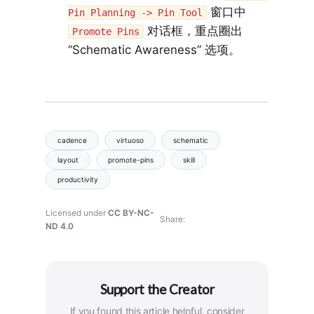
窗口中
Pin Planning -> Pin Tool
对话框，重点圈出
Promote Pins
“Schematic Awareness” 选项。
cadence
virtuoso
schematic
layout
promote-pins
skill
productivity
Licensed under
CC BY-NC-
Share
ND 4.0
Support the Creator
If you found this article helpful, consider