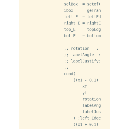
                selBox  = setof(x inst~>mast
                ibox    = geTransformUserBBo
                left_E  = leftEdge(ibox)

                right_E = rightEdge(ibox)

                top_E   = topEdge(ibox)

                bot_E   = bottomEdge(ibox)

                ;; rotation   : points the c
                ;; labelAngle  : text orient
                ;; labelJustify: anchor so t
                ;;               (i.e., beyo
                cond(

                    ((x1 - 0.1) < left_E

                        xf           = x1 - o
                        yf           = y1

                        rotation     = "R0"

                        labelAngle   = 0.0

                        labelJustify = "cent
                    ) ;left_Edge

                    ((x1 + 0.1) > right_E
