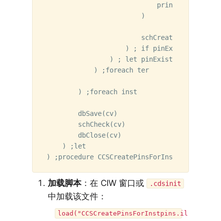
                            printf("Warning:
                        )

                        schCreateWire(cv "dr
                    ) ; if pinExists

                ) ; let pinExists

            ) ;foreach ter

        ) ;foreach inst

        dbSave(cv)

        schCheck(cv)

        dbClose(cv)

    ) ;let

加载脚本
：在 CIW 窗口或
.cdsinit
中加载该文件：