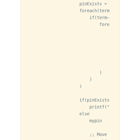
                    pinExists = nil

                    foreach(term cv~>terminal
                        if(term~>name == pinN
                            foreach(p term~>p
                                ;; Check if 
                                if(p~>fig && 
                                   abs(xCoor
                                   abs(yCoor
                                    pinExists
                                )

                            )

                        )

                    )

                    if(pinExists then

                        printf("Pin %s alrea
                    else

                        mypin   = schCreateP
                        ;; Move the label to