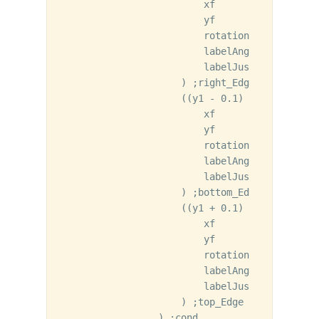
                        xf           = x1 + o
                        yf           = y1

                        rotation     = "R0"

                        labelAngle   = 0.0

                        labelJustify = "cent
                    ) ;right_Edge

                    ((y1 - 0.1) < bot_E

                        xf           = x1

                        yf           = y1 - o
                        rotation     = "R90"

                        labelAngle   = 90.0

                        labelJustify = "cent
                    ) ;bottom_Edge

                    ((y1 + 0.1) > top_E

                        xf           = x1

                        yf           = y1 + o
                        rotation     = "R90"

                        labelAngle   = 90.0

                        labelJustify = "cent
                    ) ;top_Edge

                ) ;cond
