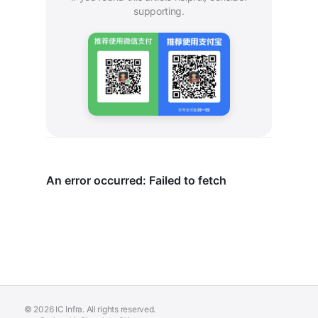
supporting.
Need IC Infra Help?
Delivering EDA toolchain deployment, LSF scheduling,
and standardized design environments.
© 2026 IC Infra. All rights reserved.