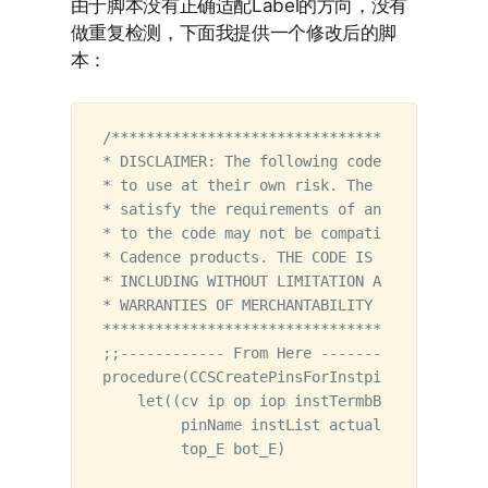
由于脚本没有正确适配Label的方向，没有
做重复检测，下面我提供一个修改后的脚
本：
/*******************************************
* DISCLAIMER: The following code is provided
* to use at their own risk. The code may req
* satisfy the requirements of any user. The 
* to the code may not be compatible with cur
* Cadence products. THE CODE IS PROVIDED "AS
* INCLUDING WITHOUT LIMITATION ANY EXPRESS W
* WARRANTIES OF MERCHANTABILITY OR FITNESS F
********************************************
;;------------ From Here ------------------

procedure(CCSCreatePinsForInstpins(libName c
    let((cv ip op iop instTermbBox x1 y1 xf 
         pinName instList actualList rotatio
         top_E bot_E)
