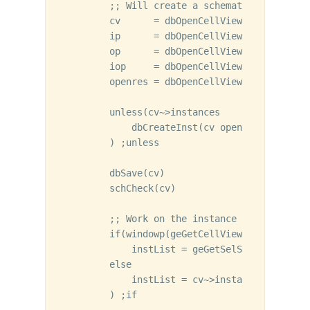
        ;; Will create a schematic view

        cv      = dbOpenCellViewByType(libNa
        ip      = dbOpenCellViewByType("basi
        op      = dbOpenCellViewByType("basi
        iop     = dbOpenCellViewByType("basi
        openres = dbOpenCellViewByType("anal
        unless(cv~>instances

            dbCreateInst(cv openres "I1" list
        ) ;unless

        dbSave(cv)

        schCheck(cv)

        ;; Work on the instance selected / ju
        if(windowp(geGetCellViewWindow(cv)) 
            instList = geGetSelSet()

        else

            instList = cv~>instances

        ) ;if
