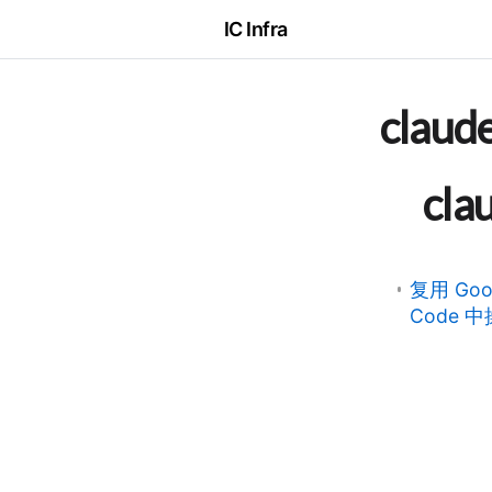
IC Infra
claud
cla
复用 Goo
Code 