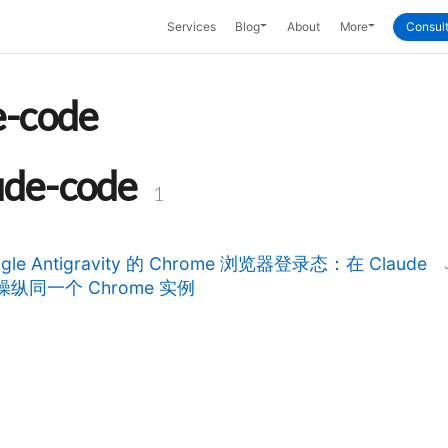
Toggle Dropdown
Toggle Dropd
Services
Blog
About
More
Consult
e-code
ude-code
1
gle Antigravity 的 Chrome 浏览器登录态：在 Claude
中操纵同一个 Chrome 实例