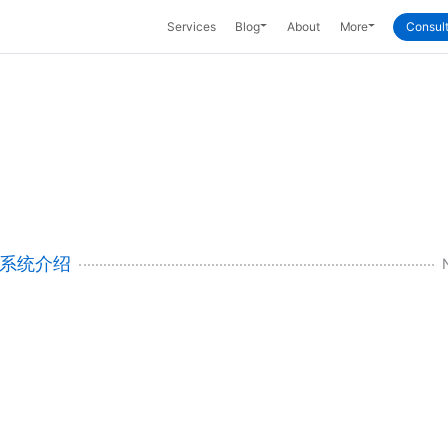
Toggle Dropdown
Toggle Dropd
Services
Blog
About
More
Consult
系统介绍