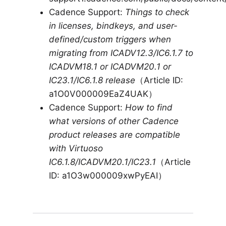
Cadence Support:
Things to check
in licenses, bindkeys, and user-
defined/custom triggers when
migrating from ICADV12.3/IC6.1.7 to
ICADVM18.1 or ICADVM20.1 or
IC23.1/IC6.1.8 release
（Article ID:
a1O0V000009EaZ4UAK）
Cadence Support:
How to find
what versions of other Cadence
product releases are compatible
with Virtuoso
IC6.1.8/ICADVM20.1/IC23.1
（Article
ID: a1O3w000009xwPyEAI）