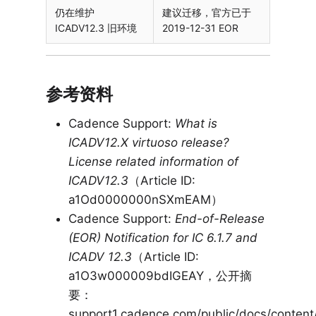
仍在维护
建议迁移，官方已于
ICADV12.3 旧环境
2019-12-31 EOR
参考资料
Cadence Support:
What is
ICADV12.X virtuoso release?
License related information of
ICADV12.3
（Article ID:
a1Od0000000nSXmEAM）
Cadence Support:
End-of-Release
(EOR) Notification for IC 6.1.7 and
ICADV 12.3
（Article ID:
a1O3w000009bdIGEAY，公开摘
要：
support1.cadence.com/public/docs/conte