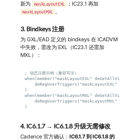
新为
；IC23.1 再加
maskLayoutEXL
。
maskLayoutMXL
3. Bindkeys 注册
为 GXL/EAD 定义的 bindkeys 在 ICADVM
中失效，需改为 EXL（IC23.1 还需加
MXL）：
; 动态注册示例（兼容写法）

when(member("maskLayoutEXL" deGetAllViewTypes()
    deRegUserTriggers("maskLayoutEXL" nil nil 
)

when(member("maskLayoutMXL" deGetAllViewTypes()
    deRegUserTriggers("maskLayoutMXL" nil nil 
4. IC6.1.7 → IC6.1.8 升级无需修改
Cadence 官方确认：
IC6.1.7 到 IC6.1.8 的