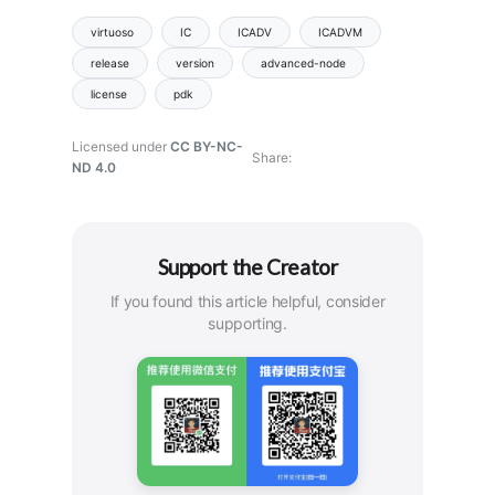
virtuoso
IC
ICADV
ICADVM
release
version
advanced-node
license
pdk
Licensed under
CC BY-NC-
Share
ND 4.0
Support the Creator
If you found this article helpful, consider
supporting.