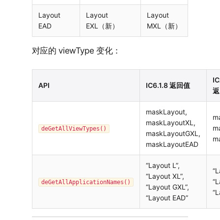
Layout
Layout
Layout
EAD
EXL（新）
MXL（新）
对应的 viewType 变化：
I
API
IC6.1.8 返回值
返
maskLayout,
m
maskLayoutXL,
m
deGetAllViewTypes()
maskLayoutGXL,
m
maskLayoutEAD
“Layout L”,
“L
“Layout XL”,
“L
deGetAllApplicationNames()
“Layout GXL”,
“L
“Layout EAD”