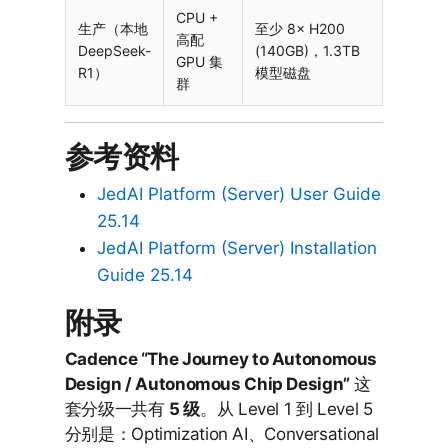
CPU +
生产（本地
至少 8× H200
高配
DeepSeek-
(140GB)，1.3TB
GPU 集
R1）
模型磁盘
群
参考资料
JedAI Platform (Server) User Guide
25.14
JedAI Platform (Server) Installation
Guide 25.14
附录
Cadence “The Journey to Autonomous
Design / Autonomous Chip Design”
这
套分级一共有
5 级
。从 Level 1 到 Level 5
分别是：Optimization AI、Conversational