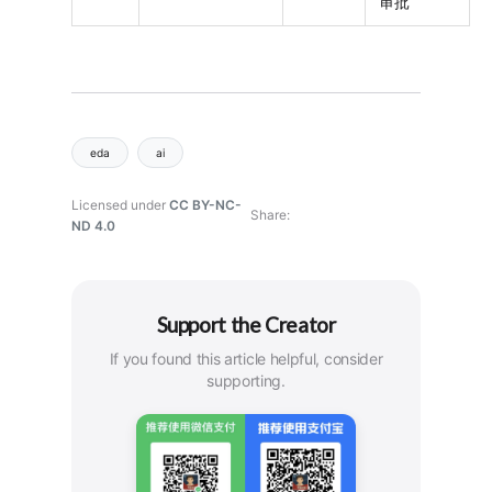
审批
eda
ai
Licensed under
CC BY-NC-
Share
ND 4.0
Support the Creator
If you found this article helpful, consider
supporting.