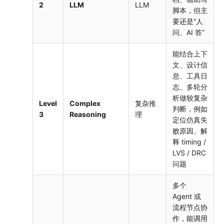
2
LLM
LLM
脚本，但主
要还是“人
问、AI 答”
能结合上下
文、设计信
息、工具日
志、多轮分
析做较复杂
Level
Complex
复杂推
判断，例如
3
Reasoning
理
定位仿真失
败原因、解
释 timing /
LVS / DRC
问题
多个
Agent 或
流程节点协
作，能调用