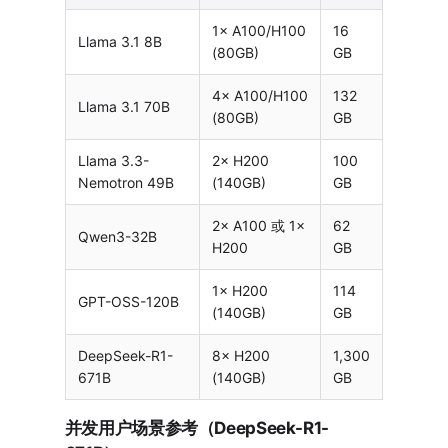
1× A100/H100
16
Llama 3.1 8B
(80GB)
GB
4× A100/H100
132
Llama 3.1 70B
(80GB)
GB
Llama 3.3-
2× H200
100
Nemotron 49B
(140GB)
GB
2× A100 或 1×
62
Qwen3-32B
H200
GB
1× H200
114
GPT-OSS-120B
(140GB)
GB
DeepSeek-R1-
8× H200
1,300
671B
(140GB)
GB
并发用户场景参考（DeepSeek-R1-